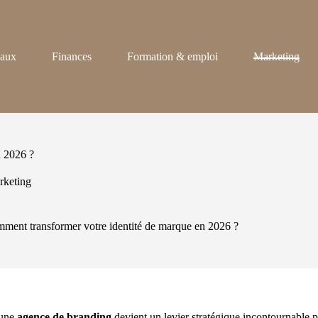
iaux
Finances
Formation & emploi
Marketing
n 2026 ?
rketing
ment transformer votre identité de marque en 2026 ?
 une
agence de branding
devient un levier stratégique incontournable 