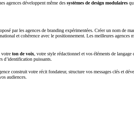
aines agences développent même des
systèmes de design modulaires
qui
 proposé par les agences de branding expérimentées. Créer un nom de mar
international et cohérence avec le positionnement. Les meilleures agences
t votre
ton de voix
, votre style rédactionnel et vos éléments de langage
 d’identification puissants.
ence construit votre récit fondateur, structure vos messages clés et dév
 vos audiences.