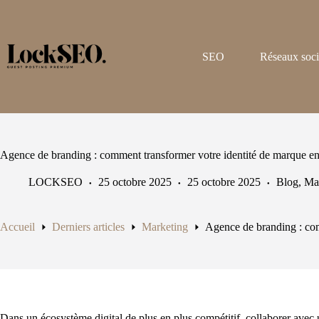
Passer
au
contenu
SEO
Réseaux soc
Agence de branding : comment transformer votre identité de marque e
LOCKSEO
25 octobre 2025
25 octobre 2025
Blog
,
Ma
Accueil
Derniers articles
Marketing
Agence de branding : com
Dans un écosystème digital de plus en plus compétitif, collaborer avec