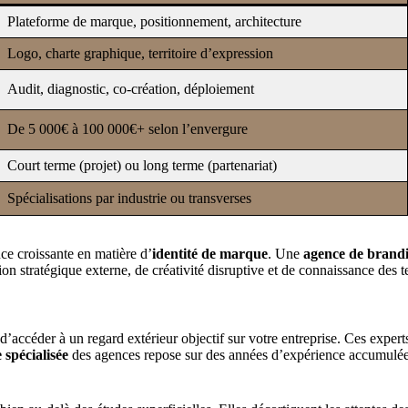
Plateforme de marque, positionnement, architecture
Logo, charte graphique, territoire d’expression
Audit, diagnostic, co-création, déploiement
De 5 000€ à 100 000€+ selon l’envergure
Court terme (projet) ou long terme (partenariat)
Spécialisations par industrie ou transverses
e croissante en matière d’
identité de marque
. Une
agence de brand
 stratégique externe, de créativité disruptive et de connaissance des te
’accéder à un regard extérieur objectif sur votre entreprise. Ces expert
 spécialisée
des agences repose sur des années d’expérience accumulées a