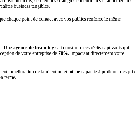
s consommateurs, scrutent les stratégies concurrentes et anticipent les
éalités business tangibles.
 que chaque point de contact avec vos publics renforce le même
ue. Une
agence de branding
sait construire ces récits captivants qui
ception de votre entreprise de
70%
, impactant directement votre
ient, amélioration de la rétention et même capacité à pratiquer des prix
n terme.