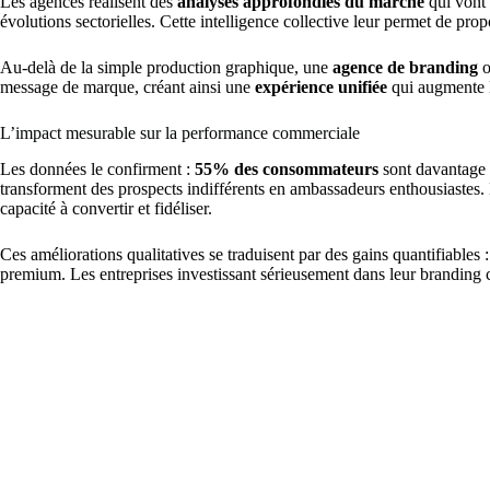
Les agences réalisent des
analyses approfondies du marché
qui vont 
évolutions sectorielles. Cette intelligence collective leur permet de prop
Au-delà de la simple production graphique, une
agence de branding
o
message de marque, créant ainsi une
expérience unifiée
qui augmente l
L’impact mesurable sur la performance commerciale
Les données le confirment :
55% des consommateurs
sont davantage e
transforment des prospects indifférents en ambassadeurs enthousiastes.
capacité à convertir et fidéliser.
Ces améliorations qualitatives se traduisent par des gains quantifiables
premium. Les entreprises investissant sérieusement dans leur brandin