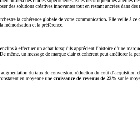
bien au-delà des études superficielles. Elles décortiquent les attentes de
oser des solutions créatives innovantes tout en restant ancrées dans des r
rchestre la cohérence globale de votre communication. Elle veille à ce
a mémorisation et la préférence.
nclins à effectuer un achat lorsqu’ils apprécient l’histoire d’une marq
 De même, un message de marque clair et cohérent peut améliorer la per
 : augmentation du taux de conversion, réduction du coût d’acquisition cl
g constatent en moyenne une
croissance de revenus de 23%
sur le moye