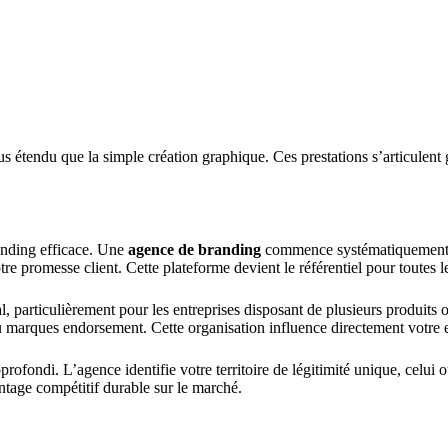
us étendu que la simple création graphique. Ces prestations s’articulen
anding efficace. Une
agence de branding
commence systématiquement 
votre promesse client. Cette plateforme devient le référentiel pour toute
al, particulièrement pour les entreprises disposant de plusieurs produits
 marques endorsement. Cette organisation influence directement votre ef
pprofondi. L’agence identifie votre territoire de légitimité unique, celu
ntage compétitif durable sur le marché.