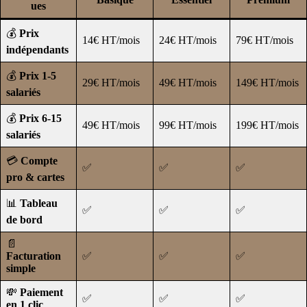
ues
💰
Prix
14€ HT/mois
24€ HT/mois
79€ HT/mois
indépendants
💰
Prix 1-5
29€ HT/mois
49€ HT/mois
149€ HT/mois
salariés
💰
Prix 6-15
49€ HT/mois
99€ HT/mois
199€ HT/mois
salariés
💳
Compte
✅
✅
✅
pro & cartes
📊
Tableau
✅
✅
✅
de bord
📄
Facturation
✅
✅
✅
simple
💸
Paiement
✅
✅
✅
en 1 clic