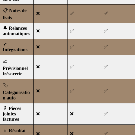
📋
Notes de
❌
✅
✅
frais
🔔
Relances
❌
✅
✅
automatiques
🔗
❌
✅
✅
Intégrations
📈
❌
✅
✅
Prévisionnel
trésorerie
🏷️
❌
✅
✅
Catégorisatio
n auto
📎
Pièces
jointes
❌
❌
✅
factures
📊
Résultat
❌
❌
✅