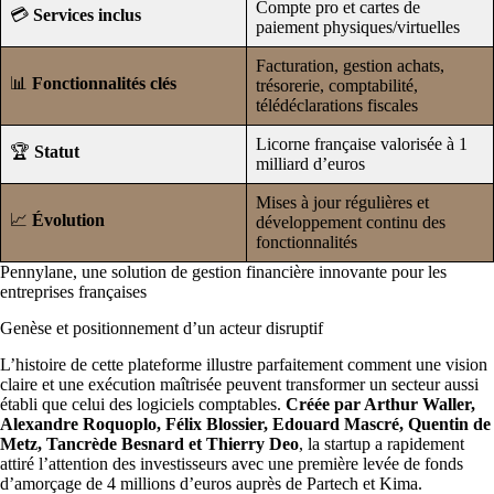
Compte pro et cartes de
💳
Services inclus
paiement physiques/virtuelles
Facturation, gestion achats,
📊
Fonctionnalités clés
trésorerie, comptabilité,
télédéclarations fiscales
Licorne française valorisée à 1
🏆
Statut
milliard d’euros
Mises à jour régulières et
📈
Évolution
développement continu des
fonctionnalités
Pennylane, une solution de gestion financière innovante pour les
entreprises françaises
Genèse et positionnement d’un acteur disruptif
L’histoire de cette plateforme illustre parfaitement comment une vision
claire et une exécution maîtrisée peuvent transformer un secteur aussi
établi que celui des logiciels comptables.
Créée par Arthur Waller,
Alexandre Roquoplo, Félix Blossier, Edouard Mascré, Quentin de
Metz, Tancrède Besnard et Thierry Deo
, la startup a rapidement
attiré l’attention des investisseurs avec une première levée de fonds
d’amorçage de 4 millions d’euros auprès de Partech et Kima.