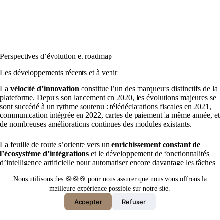
Perspectives d’évolution et roadmap
Les développements récents et à venir
La
vélocité d’innovation
constitue l’un des marqueurs distinctifs de la
plateforme. Depuis son lancement en 2020, les évolutions majeures se
sont succédé à un rythme soutenu : télédéclarations fiscales en 2021,
communication intégrée en 2022, cartes de paiement la même année, et
de nombreuses améliorations continues des modules existants.
La feuille de route s’oriente vers un
enrichissement constant de
l’écosystème d’intégrations
et le développement de fonctionnalités
d’intelligence artificielle pour automatiser encore davantage les tâches
comptables. La catégorisation intelligente des opérations s’améliore
Nous utilisons des 🍪🍪🍪 pour nous assurer que nous vous offrons la
continuellement grâce aux algorithmes de machine learning qui
meilleure expérience possible sur notre site.
apprennent des comportements des utilisateurs.
Accepter
Refuser
Les enjeux réglementaires représentent également un axe de
développement important. La plateforme a été immatriculée comme