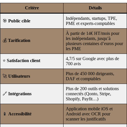
Critère
Détails
Indépendants, startups, TPE,
🎯
Public cible
PME et experts-comptables
À partir de 14€ HT/mois pour
les indépendants, jusqu’à
💰
Tarification
plusieurs centaines d’euros pour
les PME
4,7/5 sur Google avec plus de
⭐
Satisfaction client
700 avis
Plus de 450 000 dirigeants,
🚀
Utilisateurs
DAF et comptables
Plus de 200 outils et solutions
🔗
Intégrations
connectés (Qonto, Stripe,
Shopify, Payfit…)
Application mobile iOS et
📱
Accessibilité
Android avec OCR pour
scanner les justificatifs